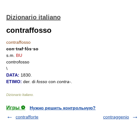
Dizionario italiano
contraffosso
contraffosso
con·traf·fòs·so
s.m.
BU
controfosso
\
DATA:
1830.
ETIMO:
der. di
fosso
con
contra-
.
Dizionario Italiano
.
Игры ⚽
Нужно решить контрольную?
contrafforte
contraggenio