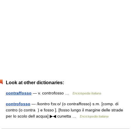
Look at other dictionaries:
contraffosso
— v. controfosso …
Enciclopedia Italiana
controfosso
— /kontro fɔs:o/ (o contraffosso) s.m. [comp. di
contro (o contra ) e fosso ]. [fosso lungo il margine delle strade
per lo scolo dell acqua] ▶◀ cunetta …
Enciclopedia Italiana