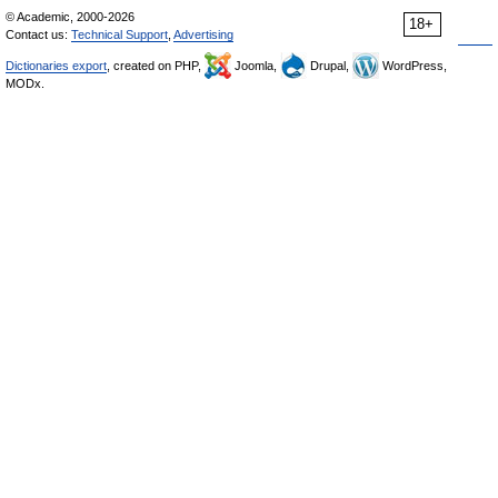
© Academic, 2000-2026
18+
Contact us:
Technical Support
,
Advertising
Dictionaries export
, created on PHP,
Joomla,
Drupal,
WordPress,
MODx.