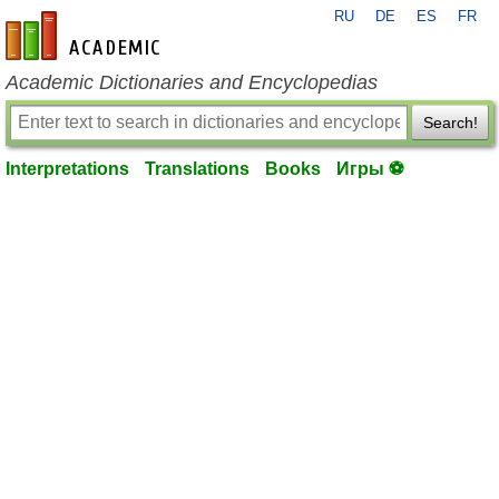
RU
DE
ES
FR
en-academic.com
Academic Dictionaries and Encyclopedias
Search!
Interpretations
Translations
Books
Игры ⚽